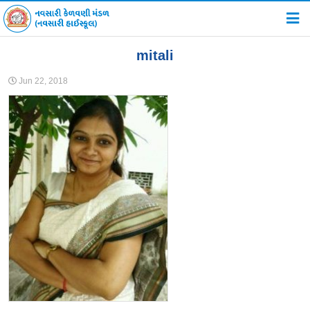
હોમ
mitali
સંસ્થા વિષે
Jun 22, 2018
સંચાલિત શાળાઓ
સમાચાર અને કાર્યક્રમો
ફોટો ગેલેરી
કારકિર્દી
સંપર્ક