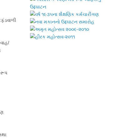
ટફંડવાળી
રવાહ/
ય
વરૂપ
ષણ
 તથા