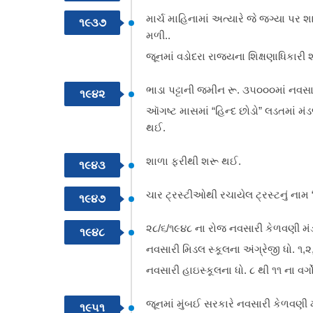
માર્ચ માહિનામાં અત્યારે જે જગ્યા પર 
૧૯૩૭
મળી..
જૂનમાં વડોદરા રાજ્યના શિક્ષણાધિકારી 
ભાડા પટ્ટાની જમીન રૂ. ૩૫૦૦૦માં નવસાર
૧૯૪૨
ઑગષ્ટ માસમાં “હિન્દ છોડો” લડતમાં મં
થઈ.
શાળા ફરીથી શરૂ થઈ.
૧૯૪૩
ચાર ટ્રસ્ટીઓથી રચાયેલ ટ્રસ્ટનું નામ 
૧૯૪૭
૨૮/૬/૧૯૪૮ ના રોજ નવસારી કેળવણી મંડળ
૧૯૪૮
નવસારી મિડલ સ્કૂલના અંગ્રેજી ધો. ૧,૨,
નવસારી હાઇસ્કૂલના ધો. ૮ થી ૧૧ ના વર્ગ
જૂનમાં મુંબઈ સરકારે નવસારી કેળવણી મં
૧૯૫૧