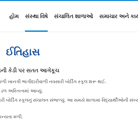
હોમ
સંસ્થા વિષે
સંચાલિત શાળાઓ
સમાચાર અને કાર્
ઈતિહાસ
સની કેડી પર સતત આગેકૂચ
ાળી ખાનગી ભાગીદારીવાળી નવસારી બોર્ડિંગ સ્કૂલ શરૂ થઈ.
ળ અસ્તિત્વમાં આવ્યું.
 બોર્ડિંગ સ્કૂલનું સંચાલન સંભાળ્યું. આ સમયે શાળામાં વિદ્યાર્થીઓની સંખ્
ાન્યતા મળી.