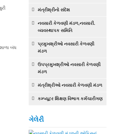
ુરી
મંત્રીશ્રીનો સંદેશ
નવસારી કેળવણી મંડળ,નવસારી.
વ્યવસ્થાપક સમિતિ
પ્રમુખશ્રીઓ નવસારી કેળવણી
 શાળા બંધ
મંડળ
ઉપપ્રમુખશ્રીઓ નવસારી કેળવણી
મંડળ
મંત્રીશ્રીઓ નવસારી કેળવણી મંડળ
કમ્પ્યૂટર શિક્ષણ વિભાગ કર્મચારીગણ
ગેલેરી