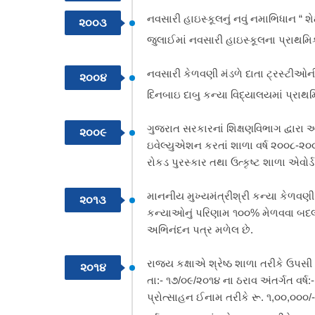
નવસારી હાઇસ્કૂલનું નવું નમાભિધાન “ શ
૨૦૦૩
જુલાઈમાં નવસારી હાઇસ્કૂલના પ્રાથમિક
નવસારી કેળવણી મંડળે દાતા ટ્રસ્ટીઓન
૨૦૦૪
દિનબાઇ દાબુ કન્યા વિદ્યાલયમાં પ્રાથમિ
ગુજરાત સરકારનાં શિક્ષણવિભાગ દ્વારા અ
૨૦૦૯
ઇવેલ્યુએશન કરતાં શાળા વર્ષ ૨૦૦૮-૨૦૦૯
રોકડ પુરસ્કાર તથા ઉત્કૃષ્ટ શાળા એવોર્
માનનીય મુખ્યમંત્રીશ્રી કન્યા કેળવણી 
૨૦૧૩
કન્યાઓનું પરિણામ ૧૦૦% મેળવવા બદલ
અભિનંદન પત્ર મળેલ છે.
રાજ્ય કક્ષાએ શ્રેષ્ઠ શાળા તરીકે ઉપસ
૨૦૧૪
તા:- ૧૭/૦૯/૨૦૧૪ ના ઠરાવ અંતર્ગત વર્ષ
પ્રોત્સાહન ઈનામ તરીકે રૂ. ૧,૦૦,૦૦૦/