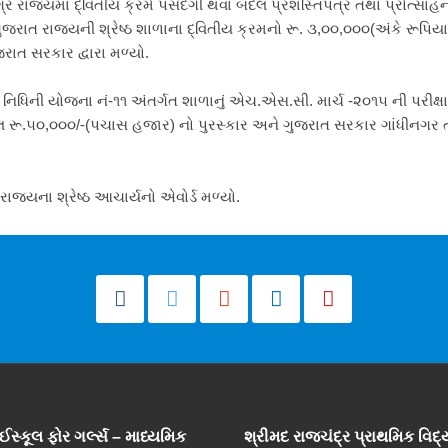
સમગ્ર રાજ્યમાં દ્વિતીય ક્રમે પસંદગી થવા બદલ પ્રશસ્તિપત્ર તથા પ્રોત્સા
ુજરાત રાજ્યની શ્રેષ્ઠ શાળાના દ્વિતીય ક્રમનો રૂ. ૩,૦૦,૦૦૦(અંકે રૂપિય
રાત સરકાર દ્વારા મળ્યો.
નિધિની યોજના નં-૧૧ અંતર્ગત શાળાનું એચ.એસ.સી. માર્ચ -૨૦૧૫ ની પરીક્ષા
 રૂ.૫૦,૦૦૦/-(પચાસ હજાર) નો પુરસ્કાર અને ગુજરાત સરકાર ગાંધીનગર
રાજ્યના શ્રેષ્ઠ આચાર્યનો એવોર્ડ મળ્યો.
ાઈસ્કૂલ ફોર ગર્લ્સ – માધ્યમિક
શ્રીમદ રાજચંદ્ર પ્રાથમિક વિદ