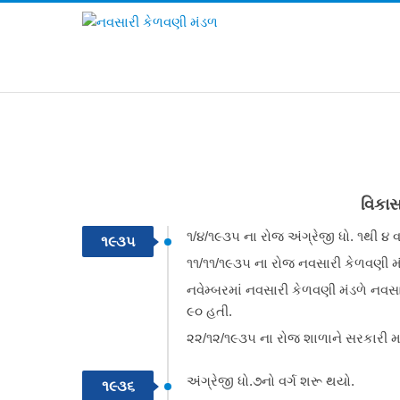
વિકા
૧/૪/૧૯૩૫ ના રોજ અંગ્રેજી ધો. ૧થી ૪ વ
૧૯૩૫
૧૧/૧૧/૧૯૩૫ ના રોજ નવસારી કેળવણી મંડ
નવેમ્બરમાં નવસારી કેળવણી મંડળે નવસારી
૯૦ હતી.
૨૨/૧૨/૧૯૩૫ ના રોજ શાળાને સરકારી મ
અંગ્રેજી ધો.૭નો વર્ગ શરૂ થયો.
૧૯૩૬