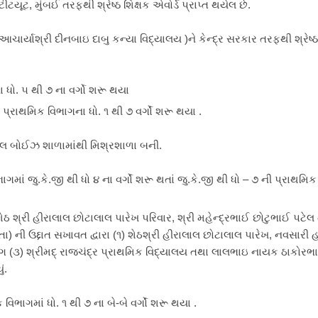
ીટયૂટ, મુંબઈ તરફથી શ્રેષ્ઠ શિક્ષક એવોર્ડ પ્રાપ્ત થયેલ છે.
ચાર્યાશ્રી દીનબાઇ દાબુ કન્યા વિદ્યાલય )ને કેન્દ્ર સરકાર તરફથી શ્રેષ્ઠ
 ધો. ૫ થી ૭ ના વર્ગો શરૂ થયા
પ્રાથમિક વિભાગના ધો. ૧ થી ૭ વર્ગોં શરૂ થયા .
કૂલ બોઈઝ શાળામાંથી મિશ્રશાળા બની.
માં જુ.કે.જી થી ધો ૪ ના વર્ગોં શરૂ થતાં જુ.કે.જી થી ધો – ૭ ની પ્રાથમિ
ઠ શ્રી હીરાલાલ છોટાલાલ પારેખ પરિવાર, શ્રી મહેન્દ્રભાઈ છોટુભાઈ પટેલ
 ની ઉદ્દાત સખાવત દ્વારા (૧) શેઠશ્રી હીરાલાલ છોટાલાલ પારેખ, નવસારી હ
ાગ (૩) શ્રીમદ્ રાજચંદ્ર પ્રાથમિક વિદ્યાલય તથા લાલભાઇ નાયક ઠાકોરભ
ં.
ભાગમાં ધો. ૧ થી ૭ ના બે-બે વર્ગોં શરૂ થયા .