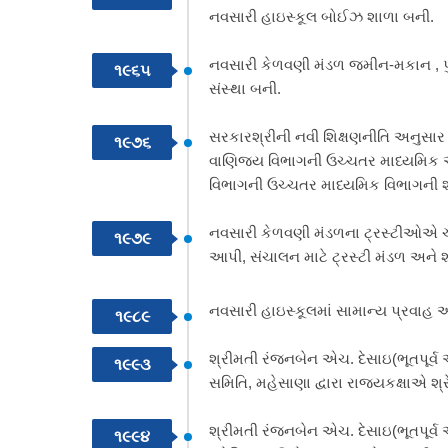
નવસારી હાઇસ્કૂલ બોઈઝ શાળા બની.
નવસારી કેળવણી મંડળ જમીન-મકાન , પુ
૧૯૬૫
સંસ્થા બની.
સરકારશ્રીની નવી શિક્ષણનીતિ અનુસાર નવ
૧૯૭૬
વાણિજ્ય વિભાગની ઉચ્ચતર માધ્યમિક અન
વિભાગની ઉચ્ચતર માધ્યમિક વિભાગન
નવસારી કેળવણી મંડળના ટ્રસ્ટીઓએ ચે
૧૯૭૯
આપી, સંચાલન માટે ટ્રસ્ટી મંડળ અને
નવસારી હાઇસ્કૂલમાં સામાન્ય પ્રવાહ 
૧૯૮૯
શ્રીમતી રંજનબેન એચ. દેસાઇ(ભૂતપૂર્વ 
૧૯૯૩
સમિતિ, મહેસાણા દ્વારા રાજ્યકક્ષાએ શ્રેષ
શ્રીમતી રંજનબેન એચ. દેસાઇ(ભૂતપૂર્વ
૧૯૯૪