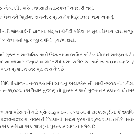
ેઠ એચ. સી . પારેખ નવસારી હાઇસ્કૂલ “ નવસારી થયું.
 વિભાગને “શ્રીમદ્ રાજચંદ્ર પ્રાથમિક વિદ્યાલય” નામ અપાયું.
ી નવી જોગવાઈની યોજના સંયુક્ત ચેરીટી કમિશનર સુરત વિભાગ દ્વારા મંજુર
ક વિભાગમાં જુ.કે.જી વર્ગોનો પ્રારંભ થયો.
ને ગુજરાત માધ્યમિક અને ઉચ્ચતર માધ્યમિક બોર્ડ ગાંધીનગર મારફત થર્ડ પા
 ના વર્ષ માટે ‘ઉત્કૃષ્ટ શાળા’ તરીકે પસંદ થયેલ છે. અને રૂ. ૧૦,૦૦૦/-(દસ
ડ બદલ પ્રશસ્તિપત્ર પ્રાપ્ત થયેલ છે.
નિધિની યોજના નં-૧૧ અંતર્ગત શાળાનું એચ.એસ.સી. માર્ચ -૨૦૧૩ ની પરીક્ષા
 રૂ.૧૧,૦૦૦/-(અગિયાર હજાર) નો પુરસ્કાર અને ગુજરાત સરકાર ગાંધીનગ
ી આવવા પ્રેરાય તે માટે પ્રોત્સાહક ઈનામ આપવામાં સરકારશ્રીના શિક્ષણવ
:- ૨૦૧૩-૨૦૧૪ માં નવસારી જિલ્લાની પ્રથમ ક્રમની શ્રેષ્ઠ શાળા તરીકે પસંદ
-(અંકે રૂપિયા એક લાખ )નો પુરસ્કાર શાળાને મળેલ છે.