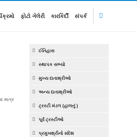
યક્રમો
ફોટો ગેલેરી
કારકિર્દી
સંપર્ક
ઈતિહાસ
સ્થાપક સભ્યો
મુખ્ય દાતાશ્રીઓ
અન્ય દાતાશ્રીઓ
યા માત્ર
ટ્રસ્ટી મંડળ (હાલનું )
પૂર્વ ટ્રસ્ટીઓ
પ્રમુખશ્રીનો સંદેશ