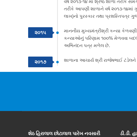
વર્ષ ૨૦૧૩-૧૪ માં શ્રેષ્ઠ શાળા તરીકે 
તરીકે આપણી શાળાને વર્ષ ૨૦૧૩-૧૪માં ગ
લાખ)નો પુરસ્કાર તથા પ્રશસ્તિપત્ર ગુજ
માનનીય મુખ્યમંત્રીશ્રી કન્યા કેળવણી 
૨૦૧૫
કન્યાઓનું પરિણામ ૧૦૦% મેળવવા બદલ
અભિનંદન પત્ર મળેલ છે.
શાળાના આચાર્ય શ્રી રાજેષભાઈ ટંડેલને 
૨૦૧૭
શેઠ હિરાલાલ છોટાલાલ પારેખ નવસારી
ડી.ડી. હ