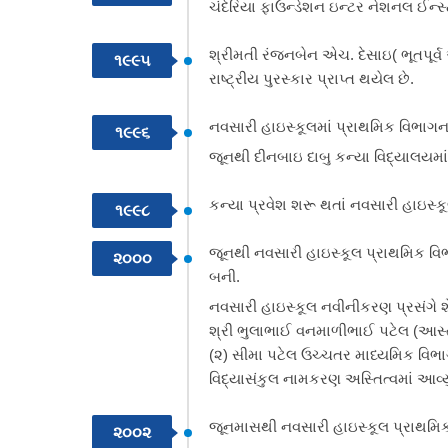
ચંદેરિયા ફાઉન્ડેશન ઇન્ટર નેશનલ ઈન્સ્ટ
શ્રીમતી રંજનબેન એચ. દેસાઇ( ભૂતપૂર્વ આ
૧૯૯૫
રાષ્ટ્રીય પુરસ્કાર પ્રાપ્ત થયેલ છે.
નવસારી હાઇસ્કૂલમાં પ્રાથમિક વિભાગના
૧૯૯૬
જૂનથી દીનબાઇ દાબુ કન્યા વિદ્યાલયમાં 
કન્યા પ્રવેશ શરૂ થતાં નવસારી હાઇસ્
૧૯૯૮
જૂનથી નવસારી હાઇસ્કૂલ પ્રાથમિક વિભાગ
૨૦૦૦
બની.
નવસારી હાઇસ્કૂલ નવીનીકરણ પ્રસંગે શે
શ્રી ભુલાભાઈ વનમાળીભાઈ પટેલ (આસ્તા)
(૨) સીમા પટેલ ઉચ્ચતર માધ્યમિક વિભ
વિદ્યાસંકુલ નામકરણ અસ્તિત્વમાં આવ્યુ
જૂનમાસથી નવસારી હાઇસ્કૂલ પ્રાથમિક વિ
૨૦૦૨