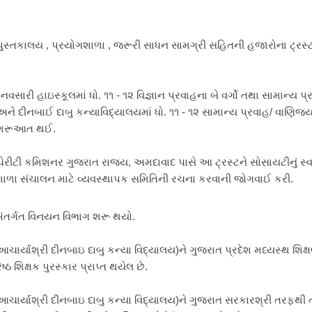
સ્તકાલય , પ્રયોગશાળા , જરૂરી સાધન સામગ્રી સહિતની હજારોના ટ્રસ્
સારી હાઇસ્કૂલમાં ધો. ૧૧ - ૧૨ વિજ્ઞાન પ્રવાહના બે વર્ગો તથા સામાન્ય પ્
ે દીનબાઈ દાબુ કન્યાવિદ્યાલયમાં ધો. ૧૧ - ૧૨ સામાન્ય પ્રવાહ/ વાણિજ્
ી શરૂઆત થઈ.
રીટી કમિશનર ગુજરાત રાજ્ય, અમદાવાદ પાસે આ ટ્રસ્ટને સોસાયટીનું સ્
 શાળા સંચાલન માટે વ્યવસ્થાપક સમિતિની રચના કરવાની જોગવાઈ કરી.
અંતર્ગત વિનયન વિભાગ શરૂ થયો.
આચાર્યાશ્રી દીનબાઇ દાબુ કન્યા વિદ્યાલય)ને ગુજરાત પ્રદેશ મધ્યસ્થ શિક્
્ઠ શિક્ષક પુરસ્કાર પ્રાપ્ત થયેલ છે.
 આચાર્યાશ્રી દીનબાઇ દાબુ કન્યા વિદ્યાલય)ને ગુજરાત સરકારશ્રી તરફથી