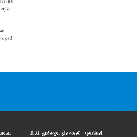
હન ઈનામ
ા ત્રણ
માં
 તરફથી
્યાલય
ડી.ડી. હાઈસ્કૂલ ફોર ગર્લ્સ – પ્રાઈમરી