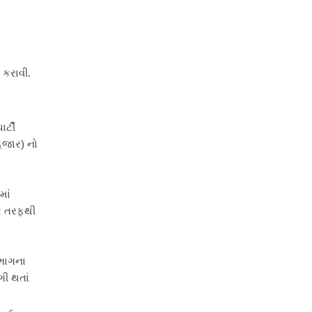
 કરાવી.
ર્ટી
 હજાર) નો
માં
ર તરફથી
િભાગના
ગી થતાં