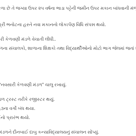
શાળા છે તે જગ્યા ઉપર ૨૫ વર્ષના ભાડા પટ્ટેની જમીન ઉપર મકાન બાંધવાની મંજ
શ્રી ભનોટના હસ્તે નવા મકાનનો લોકાર્પણ વિધિ સંપન્ન થયો.
ી કેળવણી મંડળે વેચાતી લીધી..
ડળના સંચાલકો, શાળાના શિક્ષકો તથા વિદ્યાર્થીઓનો મોટો ભાગ જેલમાં જતાં
“નવસારી કેળવણી મંડળ” ચાલુ રખાયું.
 ટ્રસ્ટ તરીકે રજીસ્ટર થયું.
૩ના વર્ગો બંધ થયા.
ોનો પ્રારંભ થયો.
ડળને દીનબાઈ દાબુ કન્યાવિદ્યાલયનું સંચાલન સોંપ્યું.