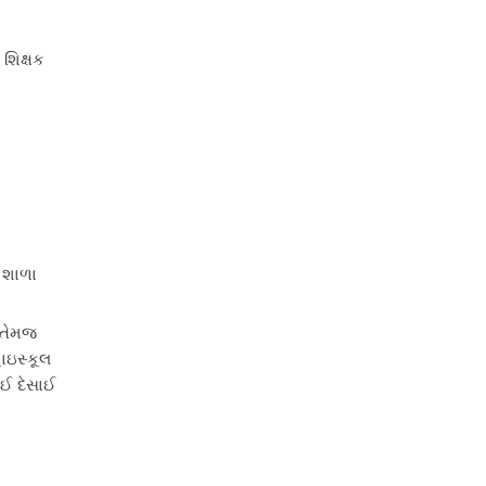
 શિક્ષક
ક શાળા
 તેમજ
ાઇસ્કૂલ
ાઈ દેસાઈ